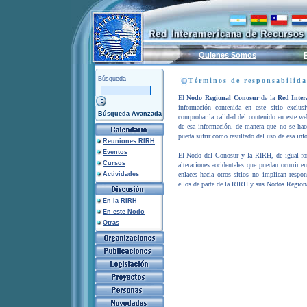
Quienes Somos
Búsqueda
Términos de responsabilid
El
Nodo Regional Conosur
de la
Red Inter
información contenida en este sitio excl
Búsqueda Avanzada
comprobar la calidad del contenido en este web
de esa información, de manera que no se hac
pueda sufrir como resultado del uso de esa inf
Reuniones RIRH
Eventos
El Nodo del Conosur y la RIRH, de igual for
Cursos
alteraciones accidentales que puedan ocurrir e
Actividades
enlaces hacia otros sitios no implican respo
ellos de parte de la RIRH y sus Nodos Regiona
En la RIRH
En este Nodo
Otras