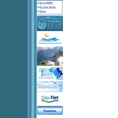
De la RIRH
De este Nodo
Otras