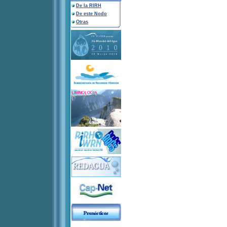
De la RIRH
De este Nodo
Otras