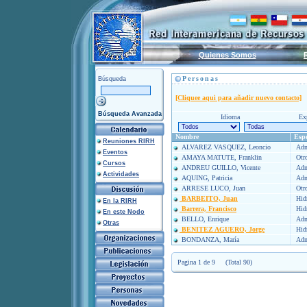
Quienes Somos
Personas
Búsqueda
[Cliquee aqui para añadir nuevo contacto]
Búsqueda Avanzada
Idioma
Exp
Nombre
Espe
Reuniones RIRH
ALVAREZ VASQUEZ, Leoncio
Admi
Eventos
AMAYA MATUTE, Franklin
Otro
Cursos
ANDREU GUILLO, Vicente
Admi
Actividades
AQUING, Patricia
Admi
ARRESE LUCO, Juan
Otro
BARBEITO, Juan
Hidr
En la RIRH
Barrera, Francisco
Hidr
En este Nodo
BELLO, Enrique
Admi
Otras
BENITEZ AGUERO, Jorge
Hidr
BONDANZA, María
Admi
Pagina 1 de 9 (Total 90)