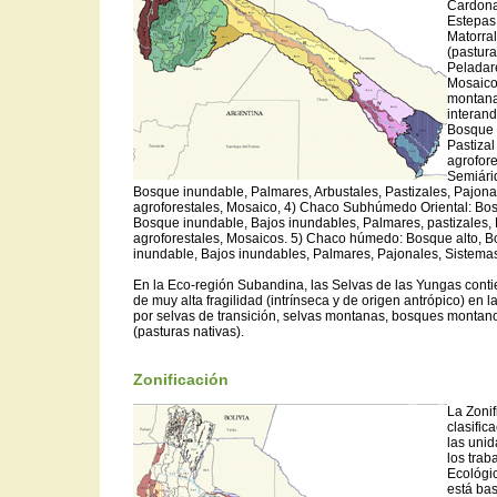
Cardona
Estepas 
Matorra
(pastura
Peladare
Mosaico
montana
interan
Bosque 
Pastizal
agrofor
Semiári
Bosque inundable, Palmares, Arbustales, Pastizales, Pajona
agroforestales, Mosaico, 4) Chaco Subhúmedo Oriental: Bos
Bosque inundable, Bajos inundables, Palmares, pastizales,
agroforestales, Mosaicos. 5) Chaco húmedo: Bosque alto, 
inundable, Bajos inundables, Palmares, Pajonales, Sistemas
En la Eco-región Subandina, las Selvas de las Yungas conti
de muy alta fragilidad (intrínseca y de origen antrópico) en 
por selvas de transición, selvas montanas, bosques montanos
(pasturas nativas).
Zonificación
La Zonif
clasifica
las unid
los trab
Ecológic
está ba