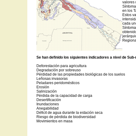
valores 
Síntoma
en los T
Estos va
intensid
cada un
Síntoma
obtenido
jerárqui
Regiona
Se han definido los siguientes indicadores a nivel de Sub
Deforestación para agricultura
Degradación por sobreuso
Pérdidad de las propiedades biológicas de los suelos
Leñosas invasoras
Peladares peridomésticos
Erosión
Salinización
Pérdida de la capacidad de carga
Desertificación
Inundaciones
Anegabilidad
Déficit de agua durante la estación seca
Riesgo de pérdida de biodiversidad
Movimientos en masa