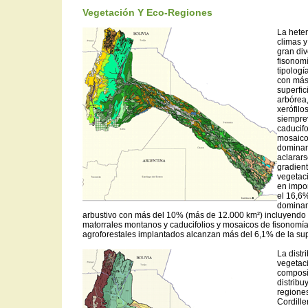
Vegetación Y Eco-Regiones
La hete
climas y
gran di
fisonomí
tipologí
con más
superfic
arbórea
xerófil
siempre
caducifo
mosaico
dominan
aclarar
gradien
vegetaci
en impo
el 16,6
dominanc
arbustivo con más del 10% (más de 12.000 km²) incluyendo 
matorrales montanos y caducifolios y mosaicos de fisonomía
agroforestales implantados alcanzan más del 6,1% de la sup
La distr
vegetaci
composi
distribu
regiones
Cordille