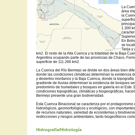
La Cuen
área im
la Cuen
superfic
principa
1.300 km
caracter
Superior
En Boliv
se loca
Tarija y
km2. El resto de la Alta Cuenca y la totalidad de la Baja Cue
Argentina ocupando parte de las provincias de Chaco, Formo
superficie de 111.266 km2.
La Cuenca del Río Bermejo se divide en dos áreas bien dife
donde las condiciones climáticas determinan la existencia 
y desiertos montanos y la Baja Cuenca, donde la topografía
gradiente de lluvias determinan la existencia de bosques se
predominio de humedales y bosques en galería en el Este. E
condiciones topográficas, climáticas y biogeográficas, hacen
Bermejo presente una gran bodiversidad.
Esta Cuenca Binacional se caracteriza por el protagonismo 
hidrológicos, geomorfológicos y ecológicos, con importante
de recursos naturales, variedad de ecosistemas y biodiversi
restricciones y riesgos ambientales, tanto biogeofísicos com
Hidrografía/Hidrología