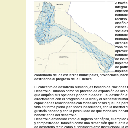
A través
Integral
entiende
naturale
recurso 
diseño d
cuenca 
sociales
naturale
humano;
alcanzar
zona de 
aprovec
naturale
de los r
impleme
de part
impulsa
coordinada de los esfuerzos municipales, provinciales, naci
destinados al progreso de la Cuenca.
El concepto de desarrollo humano, es tomado de Naciones 
Desarrollo Humano como “el proceso de expansión de las c
que amplían sus opciones y oportunidades”. Tal definición as
directamente con el progreso de la vida y el bienestar human
capacidades relacionadas con todas las cosas que una per
vida en forma plena y en todos los terrenos, con la libertad 
gustaría hacerlo y con la posibilidad de que todos los indivi
beneficiarios del desarrollo.
Desarrollo entendido como el ingreso per cápita, el empleo 
y competitividad, también como una dimensión que cuenta 
de desarrollo tanto como el fortalecimiento institucional, la ex