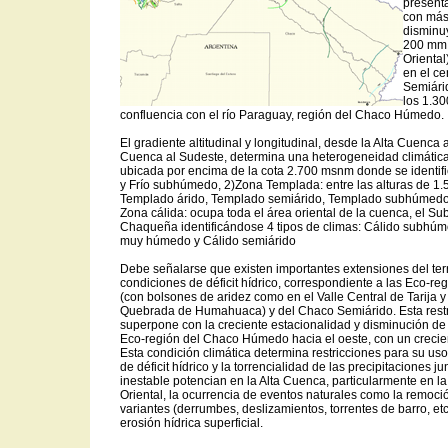
present
con más
disminu
200 mm (
Oriental
en el ce
Semiári
los 1.30
confluencia con el río Paraguay, región del Chaco Húmedo.
El gradiente altitudinal y longitudinal, desde la Alta Cuenca 
Cuenca al Sudeste, determina una heterogeneidad climática,
ubicada por encima de la cota 2.700 msnm donde se identifi
y Frío subhúmedo, 2)Zona Templada: entre las alturas de 1
Templado árido, Templado semiárido, Templado subhúmedo
Zona cálida: ocupa toda el área oriental de la cuenca, el Su
Chaqueña identificándose 4 tipos de climas: Cálido subhú
muy húmedo y Cálido semiárido
Debe señalarse que existen importantes extensiones del terr
condiciones de déficit hídrico, correspondiente a las Eco-reg
(con bolsones de aridez como en el Valle Central de Tarija 
Quebrada de Humahuaca) y del Chaco Semiárido. Esta restri
superpone con la creciente estacionalidad y disminución de 
Eco-región del Chaco Húmedo hacia el oeste, con un crecient
Esta condición climática determina restricciones para su us
de déficit hídrico y la torrencialidad de las precipitaciones j
inestable potencian en la Alta Cuenca, particularmente en la
Oriental, la ocurrencia de eventos naturales como la remoc
variantes (derrumbes, deslizamientos, torrentes de barro, e
erosión hídrica superficial.