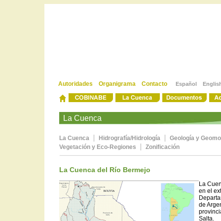
Autoridades
Organigrama
Contacto
Español
Englis
-
-
La Cuenca
|
|
La Cuenca
Hidrografía/Hidrología
Geología y Geomo
|
Vegetación y Eco-Regiones
Zonificación
La Cuenca del Río Bermejo
La Cuen
en el ex
Departam
de Arge
provinc
Salta.