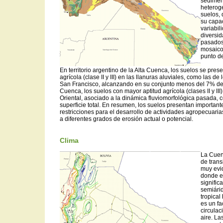
sedimen
heterog
suelos, 
su capac
variabi
diversid
pasados
mosaico
punto de
En territorio argentino de la Alta Cuenca, los suelos se pre
agrícola (clase II y III) en las llanuras aluviales, como las d
San Francisco, alcanzando en su conjunto menos del 7% de
Cuenca, los suelos con mayor aptitud agrícola (clases II y III
Oriental, asociado a la dinámica fluviomorfológica pasada, 
superficie total. En resumen, los suelos presentan important
restricciones para el desarrollo de actividades agropecuari
a diferentes grados de erosión actual o potencial.
Clima
La Cuen
de trans
muy evi
donde en
signific
semiárid
tropical
es un fa
circulac
aire. La