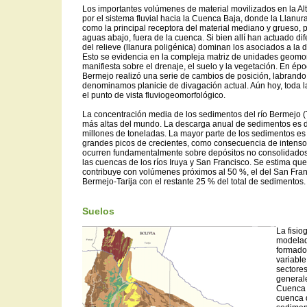
Los importantes volúmenes de material movilizados en la A
por el sistema fluvial hacia la Cuenca Baja, donde la Llan
como la principal receptora del material mediano y grueso, p
aguas abajo, fuera de la cuenca. Si bien allí han actuado d
del relieve (llanura poligénica) dominan los asociados a la 
Esto se evidencia en la compleja matriz de unidades geomor
manifiesta sobre el drenaje, el suelo y la vegetación. En ép
Bermejo realizó una serie de cambios de posición, labrand
denominamos planicie de divagación actual. Aún hoy, toda l
el punto de vista fluviogeomorfológico.
La concentración media de los sedimentos del río Bermejo (
más altas del mundo. La descarga anual de sedimentos es d
millones de toneladas. La mayor parte de los sedimentos es 
grandes picos de crecientes, como consecuencia de intenso
ocurren fundamentalmente sobre depósitos no consolidados
las cuencas de los ríos Iruya y San Francisco. Se estima qu
contribuye con volúmenes próximos al 50 %, el del San Fran
Bermejo-Tarija con el restante 25 % del total de sedimentos.
Suelos
La fisiog
modelado
formado
variable
sectores
generale
Cuenca 
cuenca 