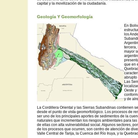
capital y la movilización de la ciudadanía.
Geología Y Geomorfología
En Boliv
estructu
los Ande
Subandi
Argenti
tercera,
mayor su
argentin
presenta
que en e
Quebra
caracter
abrupto 
Las Ser
localiza
Oeste y
conform
y de al
La Cordillera Oriental y las Sierras Subandinas contienen 
desde el punto de vista geomorfológico. Los procesos de 
ser uno de los principales aportes de sedimentos de la cu
naturales que incrementan los riesgos ambientales para las
de ellas con alta vulnerabilidad social. Algunos sectores, po
de los procesos que ocurren, son centro de atención de div
Valle Central de Tarija, la Cuenca del Río Iruya, y la Queb