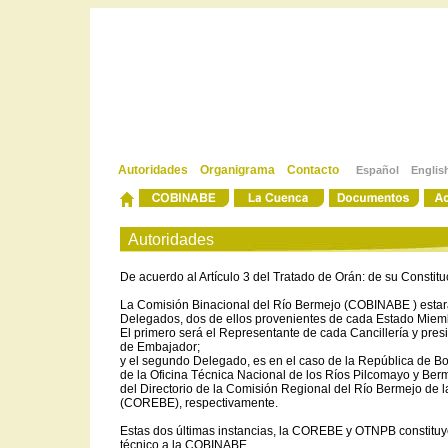
Autoridades
Organigrama
Contacto
Español
Englis
-
-
Autoridades
De acuerdo al Artículo 3 del Tratado de Orán: de su Constitu
La Comisión Binacional del Río Bermejo (COBINABE ) estará
Delegados, dos de ellos provenientes de cada Estado Miem
El primero será el Representante de cada Cancillería y pres
de Embajador;
y el segundo Delegado, es en el caso de la República de Boli
de la Oficina Técnica Nacional de los Ríos Pilcomayo y Ber
del Directorio de la Comisión Regional del Río Bermejo de 
(COREBE), respectivamente.
Estas dos últimas instancias, la COREBE y OTNPB constitu
técnico a la COBINABE.