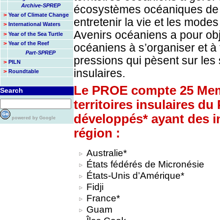
Archive-SPREP
écosystèmes océaniques de 
>
Year of Climate Change
entretenir la vie et les mod
>
International Waters
Avenirs océaniens a pour objet
>
Year of the Sea Turtle
>
Year of the Reef
océaniens à s’organiser et à
Part-SPREP
pressions qui pèsent sur le
>
PILN
insulaires.
>
Roundtable
Le PROE compte 25 Memb
Search
territoires insulaires du
développés* ayant des in
powered by Google
région :
Australie*
États fédérés de Micronésie
États-Unis d’Amérique*
Fidji
France*
Guam