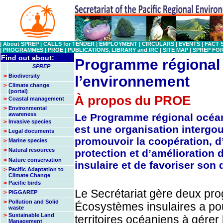
|
About SPREP
|
CALLS for TENDER
|
EMPLOYMENT
|
CIRCULARS
|
EVENTS
|
FACT 
|
PROGRAMMES
|
PROE
|
PUBLICATIONS, LIBRARY and IRC
|
SITE MAP
|
SPREP FO
Find out about:
Programme régional
SPREP
>
Biodiversity
l’environnement
>
Climate change
(portal)
À propos du PROE
>
Coastal management
>
Environmental
awareness
Le Programme régional océan
>
Invasive species
est une organisation interg
>
Legal documents
promouvoir la coopération, d’
>
Marine species
>
Natural resources
protection et d’amélioration 
>
Nature conservation
insulaire et de favoriser so
>
Pacific Adaptation to
Climate Change
>
Pacific birds
Le Secrétariat gère deux p
>
PIGGAREP
>
Pollution and Solid
Écosystèmes insulaires a pour
waste
>
Sustainable Land
territoires océaniens à gérer 
Management