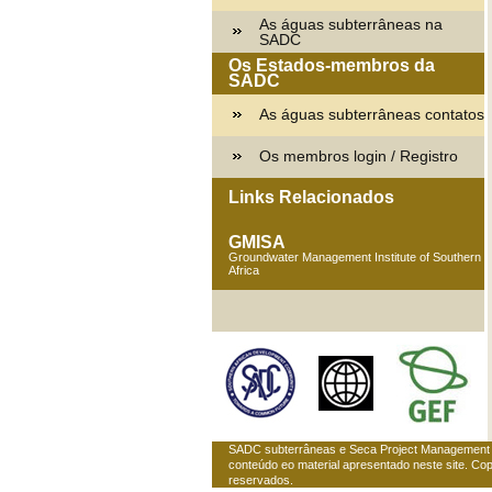
As águas subterrâneas na
SADC
Os Estados-membros da
SADC
As águas subterrâneas contatos
Os membros login / Registro
Links Relacionados
GMISA
Groundwater Management Institute of Southern
Africa
SADC subterrâneas e Seca Project Management n
conteúdo eo material apresentado neste site. Co
reservados.