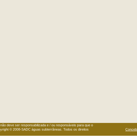
ão deve ser responsabilizada e / ou responsáveis para que o
pyright © 2008-SADC águas subterrâneas. Todos os direitos
Concebi