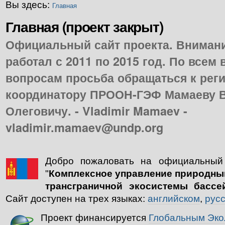
Вы здесь:
Главная
Главная (проект закрыт)
Официальный сайт проекта. Внимани
работал с 2011 по 2015 год. По все
вопросам просьба обращаться к рег
координатору ПРООН-ГЭФ Мамаеву 
Олеговичу. - Vladimir Mamaev -
vladimir.mamaev@undp.org
Добро пожаловать на официальный
"
Комплексное управление
природны
т
рансграничной экосистемы бассе
Сайт доступен на трех языках:
английском
,
рус
Проект финансируется
Глобальным Эко