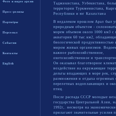
Фото и видео архив
Таджикистана, Узбекистана, боль
территории Туркменистана, Кырг
Пресс-релизы
Республики и юг Казахстана
В недалеком прошлом Арал был 
Партнёры
природным объектом - солоноват
морем объемом около 1000 км3 с
Персонал
акватории 60 тыс.км2, обладающ
биологической продуктивностью 
События
миром живых организмов. Водое
важное рыбохозяйственное,
Контакты
охотохозяйственное и транспортн
Он оказывал благотворное климат
English
воздействие на окружающие терр
дельты впадающих в море рек, с
размножения и отдыха огромных 
перелетных водоплавающих и ок
птиц.
После распада СССР молодые нез
государства Центральной Азии, н
1992г,. несмотря на экономически
прилагают значительные усилия 